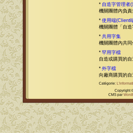
*
自造字管理者(造
機關團體內負責
*
使用端(Client
機關團體「自造
*
共用字集
機關團體內共同
*
罕用字檔
自造或購買的自
*
外字檔
向廠商購買的自
Catégorie:
L'informat
Copyright 
CMS par
Word