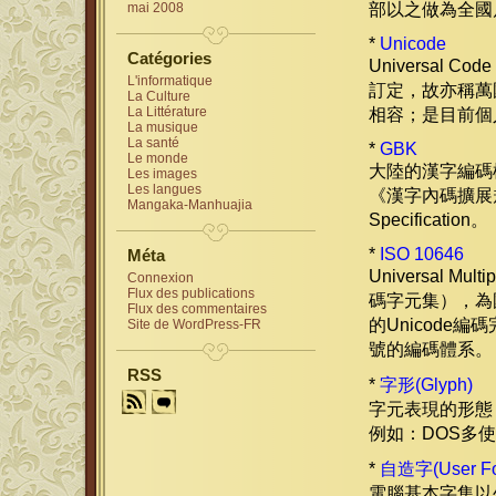
部以之做為全國
mai 2008
*
Unicode
Catégories
Universal 
L'informatique
訂定，故亦稱萬國
La Culture
La Littérature
相容；是目前個人電
La musique
La santé
*
GBK
Le monde
大陸的漢字編碼標
Les images
Les langues
《漢字內碼擴展規範》
Mangaka-Manhuajia
Specification。
*
ISO 10646
Méta
Universal Mu
Connexion
Flux des publications
碼字元集），為國
Flux des commentaires
的Unicod
Site de WordPress-FR
號的編碼體系。
RSS
*
字形(Glyph)
字元表現的形態
例如：DOS多
*
自造字(User Fo
電腦基本字集以