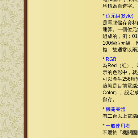
均稱為自造字。
*
位元組(Byte)
是電腦儲存資料
運算。一個位元
組成的，例：010
100個位元組
複，故通常以兩至
*
RGB
為Red（紅）、
示的色彩中，就
可以產生256種變
這就是目前電腦
Color）。設
儲存。
*
機關團體
有二台以上電腦
*
一般使用者
不屬於「機關團