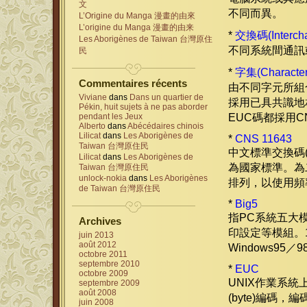
文
不同而異。
L’Origine du Manga 漫畫的由來
L’origine du Manga 漫畫的由来
*
交換碼(Interch
Les Aborigènes de Taiwan 台灣原住
不同系統間通訊
民
*
字集(Character
Commentaires récents
由不同字元所組
Viviane
dans
Dans un quartier de
採用已具共識地
Pékin, huit sujets à ne pas aborder
EUC碼都採用C
pendant les Jeux
Alberto
dans
Abécédaires chinois
Lilicat
dans
Les Aborigènes de
*
CNS 11643
Taiwan 台灣原住民
中文標準交換碼(Chi
Lilicat
dans
Les Aborigènes de
為國家標準。為
Taiwan 台灣原住民
unlock-nokia
dans
Les Aborigènes
排列，以使用頻
de Taiwan 台灣原住民
*
Big5
指PC系統五大
Archives
印設定等模組。1
juin 2013
août 2012
Windows95
octobre 2011
septembre 2010
*
EUC
octobre 2009
UNIX作業系統上
septembre 2009
août 2008
(byte)編
juin 2008