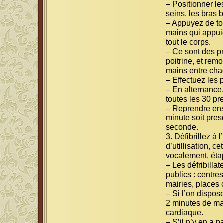
– Positionner les
seins, les bras 
– Appuyez de tou
mains qui appui
tout le corps.
– Ce sont des pr
poitrine, et rem
mains entre chaq
– Effectuez les 
– En alternance,
toutes les 30 pr
– Reprendre ens
minute soit pres
seconde.
3. Défibrillez à 
d’utillisation, c
vocalement, étap
– Les défribilla
publics : centr
mairies, places
– Si l’on dispose
2 minutes de m
cardiaque.
– S’il n’y en a 