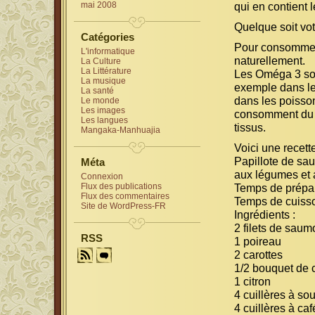
mai 2008
qui en contient l
Quelque soit vo
Catégories
Pour consommer 
L'informatique
naturellement.
La Culture
La Littérature
Les Oméga 3 sont
La musique
exemple dans le 
La santé
dans les poisso
Le monde
Les images
consomment du p
Les langues
tissus.
Mangaka-Manhuajia
Voici une recet
Papillote de s
Méta
aux légumes et 
Connexion
Flux des publications
Temps de prépar
Flux des commentaires
Temps de cuisso
Site de WordPress-FR
Ingrédients :
2 filets de sau
RSS
1 poireau
2 carottes
1/2 bouquet de c
1 citron
4 cuillères à so
4 cuillères à caf