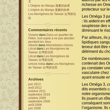
文
richesse en Omég
L’Origine du Manga 漫畫的由來
protecteur sur l
L’origine du Manga 漫畫的由来
Les Aborigènes de Taiwan 台灣原住
Les Oméga 3 par
民
: ils aident en e
souplesse des va
Commentaires récents
diminuant le ris
Viviane
dans
Dans un quartier de
Par ailleurs, il
Pékin, huit sujets à ne pas aborder
lipidiques sangui
pendant les Jeux
Alberto
dans
Abécédaires chinois
teneur doit être
Lilicat
dans
Les Aborigènes de
détriment du cho
Taiwan 台灣原住民
Lilicat
dans
Les Aborigènes de
De nombreuses ét
Taiwan 台灣原住民
contenait des Om
unlock-nokia
dans
Les Aborigènes
pu constater une
de Taiwan 台灣原住民
vasculaire chez 
ayant ensuite en
Archives
Les Oméga 3, co
juin 2013
août 2012
dits essentiels 
octobre 2011
notre organisme
septembre 2010
Ils jouent un rô
octobre 2009
septembre 2009
conséquent sont
août 2008
l’organisme. Ils
juin 2008