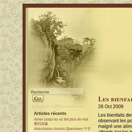
Les bienfa
26 Oct 2009
Articles récents
Les bienfaits d
Aimer jusqu’au où fait plus de mal
observant les p
愛到深處
malgré une alime
Abécédaire chinois Qianziwen 千字
atteints par les 