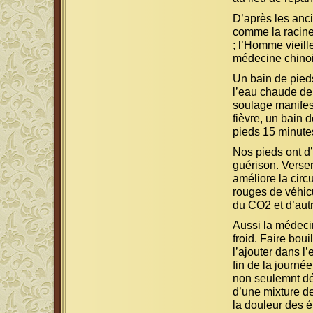
D’après les anc
comme la racine 
; l’Homme vieille
médecine chinoi
Un bain de pied
l’eau chaude de
soulage manifes
fièvre, un bain 
pieds 15 minutes
Nos pieds ont d’
guérison. Verser
améliore la circ
rouges de véhicu
du CO2 et d’aut
Aussi la médeci
froid. Faire boui
l’ajouter dans l
fin de la journé
non seulemnt dés
d’une mixture de
la douleur des é