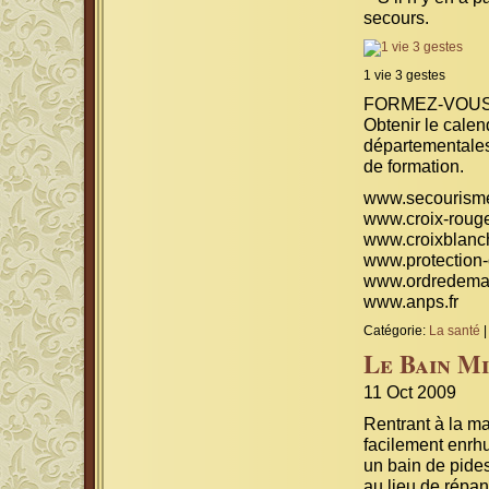
secours.
1 vie 3 gestes
FORMEZ-VOUS
Obtenir le calen
départementale
de formation.
www.secourisme
www.croix-rouge
www.croixblanc
www.protection-c
www.ordredemal
www.anps.fr
Catégorie:
La santé
|
Le Bain Mi
11 Oct 2009
Rentrant à la m
facilement enrh
un bain de pides
au lieu de répa