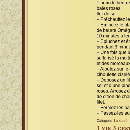
1 noix de beurr
baies roses
fler de sel
– Préchauffez le
– Emincez le bla
de beurre Omég
10 minutes à fe
– Epluchez et ém
pendant 3 minut
– Une fois que l
sulfurisé la moi
et des morceaux
– Ajoutez sur le
ciboulette ciselé
– Déposez un fi
sel et d’une pin
roses. Arrosez d’
de citron de ch
filet.
– Fermez les pa
– Passez-les au
Catégorie:
La santé
1 vie 3 ges