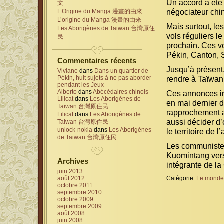
Un accord a été
文
négociateur chin
L’Origine du Manga 漫畫的由來
L’origine du Manga 漫畫的由来
Mais surtout, le
Les Aborigènes de Taiwan 台灣原住
vols réguliers l
民
prochain. Ces vo
Pékin, Canton, 
Commentaires récents
Jusqu’à présent,
Viviane
dans
Dans un quartier de
Pékin, huit sujets à ne pas aborder
rendre à Taïwan
pendant les Jeux
Alberto
dans
Abécédaires chinois
Ces annonces in
Lilicat
dans
Les Aborigènes de
en mai dernier 
Taiwan 台灣原住民
rapprochement a
Lilicat
dans
Les Aborigènes de
aussi décider d
Taiwan 台灣原住民
unlock-nokia
dans
Les Aborigènes
le territoire de l’
de Taiwan 台灣原住民
Les communistes
Kuomintang vers
Archives
intégrante de la
juin 2013
août 2012
Catégorie:
Le monde
octobre 2011
septembre 2010
octobre 2009
septembre 2009
août 2008
juin 2008