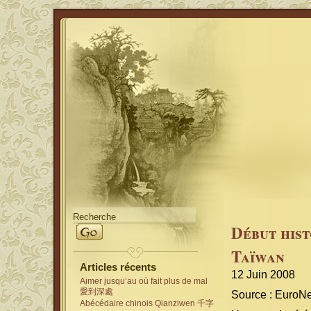
Début hist
Taïwan
Articles récents
12 Juin 2008
Aimer jusqu’au où fait plus de mal
愛到深處
Source : EuroN
Abécédaire chinois Qianziwen 千字