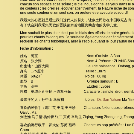
vraie âme des chants fokloriques! ..lesquels, tout comme notre société,
chacun son espace et sa scène ; le ciel nous donne les yeux dans le b
de couleurs ; les oreilles, écouter attentivement, la Nature riche de so
une seule couleur et un seul son, on préfère être aveugle et sourd!
我最大的心愿就是通过我们这代人的努力，让乡土民歌在中国歌坛占有
有了钱会到我采集民歌的晋陕蒙穷苦地区资助当地的失学儿童。
Mon souhait le plus cher c’est par le biais des efforts de notre généra
pour les chants fokloriques. Je souhaite également aider fincièrement l
recueilli les chants fokloriques, aller à l’école, quand le jour j’aurai de 
Fiche d’information :
姓名：阿宝 Nom d’artiste : A Bao
原名：张少淳 Nom & Prénom : ZHANG Shaoc
出生地：山西大同 Lieu de naissance : Datong, provi
身高：175厘米 Taille : 1m75
体重：60公斤 Poids : 60 kg
血型：B Groupe sanguin : B
学历：高中 Etudes : Lycée
性格：单纯正直善良 不喜欢张扬 Caractère : simple, droit, gentil, 
最崇拜的人：孙中山 马寅初 Idôles :
Dr. San Yatsen
Ma Yin
喜欢的民歌手：郭兰英 王昆 王玉珍 Chanteurs fokloriques préférés : Gu
Gaiyu, Ma
刘改渔 马子清 杨仲青 张二 寅虎 辛利生 Ziqing, Yang Zhongqing, Zhang Er 
喜欢的流行歌手：罗大佑 苏芮 蔡琴 Chanteurs pop préférés : Luo Dayou, 
Chen