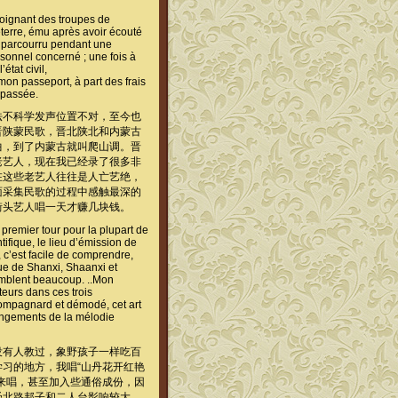
oignant des troupes de
terre, ému après avoir écouté
ai parcourru pendant une
rsonnel concerné ; une fois à
état civil,
 mon passeport, à part des frais
 passée.
法不科学发声位置不对，至今也
晋陕蒙民歌，晋北陕北和内蒙古
曲，到了内蒙古就叫爬山调。晋
老艺人，现在我已经录了很多非
在这些老艺人往往是人亡艺绝，
面采集民歌的过程中感触最深的
街头艺人唱一天才赚几块钱。
 premier tour pour la plupart de
ifique, le lieu d’émission de
, c’est facile de comprendre,
ue de Shanxi, Shaanxi et
semblent beaucoup. ..Mon
teurs dans ces trois
compagnard et démodé, cet art
rrangements de la mélodie
没有人教过，象野孩子一样吃百
习的地方，我唱“山丹花开红艳
来唱，甚至加入些通俗成份，因
受北路邦子和二人台影响较大，