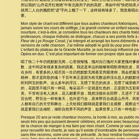
所以我的“山丹花开红艳艳”中有北路邦子的的高腔，再如中间“快把咱亲人
就用二人台的翘腔把“进”字向上翘了一下，这样就有味多了。我觉着唱
要。
Mon style de chant est différent que tous autres chanteurs fokloriques,
jamais suivre les cours de solfège, j’ai grandi comme un enfant sauva
nouriture, c’est-à-dire, je considère tous les chanteurs des chants f
professeurs, chaque individu se distingue, chacun a ses points forts à
Fleur de Lys Rouge Corail
, j’ai intergré et arrangé les bons éléments 
versions de cette chanson. J’ai même adopté le goût du pop pour être
L’enfant du plateau de la Grande Muraille, je suis becoup influencé p
Opéra en duo. C’est plus important de former son propre style que de
唱了快二十年仍然默默无闻，心里很惭愧，愧对自己愧对大家更愧对爹
数，这中间还有很多复杂的因素。我还是幸运的能够靠唱歌填饱肚皮，
在乡间，有更多的人唱尽其一生仍然默默无闻甚至穷困潦倒，我会把最
精神，那才是民歌的魂！千百年来正是因为有无数这样没出息人的默默
听到阿宝的歌声。这么多年的浮沉，见惯了世态的炎凉，见惯了城里瞧
的，花园里不能只有一种花，每朵花不一定就是红色的，正是因为五彩
美。不管有没有人浇水，花儿都要开放，既然没能长在田野，又进不了
百合吧，野百合一样有春天，也许是巧合，原来野百合就是山丹丹。民
人都有自己的天空和舞台，上天给我们眼睛就是要我们去观察，观察这
就是要我们去倾听，倾听自然界不同的声音，如果世界上只有一种色彩
Presque 20 ans je reste chanteur inconnu, la honte à moi, au public m
seuls très peu qui puissent devenir célèbres, et encore avec beaucoup
de la chance de manger à ma faim par mon chant. Comme je vais souv
pour recueillir les chants, je sais qu’il existe d’inombrable de personne
sans être reconnu, voire une vie de précarité. Je leur rendrai hommage