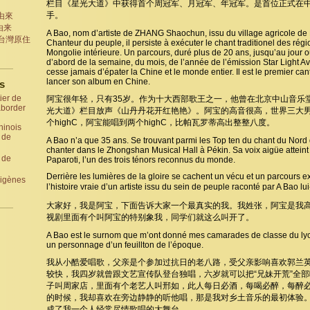
栏目《星光大道》中获得首个周冠军、月冠军、年冠军。是首位正式在
手。
的由來
的由来
A Bao, nom d’artiste de ZHANG Shaochun, issu du village agricole de
an 台灣原住
Chanteur du peuple, il persiste à exécuter le chant traditionel des rég
Mongolie intérieure. Un parcours, duré plus de 20 ans, jusqu’au jour 
d’abord de la semaine, du mois, de l’année de l’émission Star Light Av
cesse jamais d’épater la Chine et le monde entier. Il est le premier can
lancer son album en Chine.
s
ier de
阿宝很年轻，只有35岁。作为十大西部歌王之一，他曾在北京中山音乐
aborder
光大道》栏目放声《山丹丹花开红艳艳》。阿宝的高音很高，世界三大
个highC，阿宝能唱到两个highC，比帕瓦罗蒂高出整整八度。
hinois
 de
A Bao n’a que 35 ans. Se trouvant parmi les Top ten du chant du Nord de
chanter dans le Zhongshan Musical Hall à Pékin. Sa voix aigüe attein
 de
Paparoti, l’un des trois ténors reconnus du monde.
Derrière les lumières de la gloire se cachent un vécu et un parcours ex
rigènes
l’histoire vraie d’un artiste issu du sein de peuple raconté par 
大家好，我是阿宝，下面告诉大家一个最真实的我。我姓张，阿宝是我
视剧里面有个叫阿宝的特别象我，同学们就这么叫开了。
A Bao est le surnom que m’ont donné mes camarades de classe du lyc
un personnage d’un feuillton de l’époque.
我从小酷爱唱歌，父亲是个参加过抗日的老八路，受父亲影响喜欢郭兰
较快，我四岁就曾跟文艺宣传队登台独唱，六岁就可以把“兄妹开荒”全部
子叫周家店，里面有个老艺人叫邢如，此人每日必酒，每喝必醉，每醉
的时候，我却喜欢在旁边静静的听他唱，那是我对乡土音乐的最初体验
成了我一个人经常尽情歌唱的大舞台。