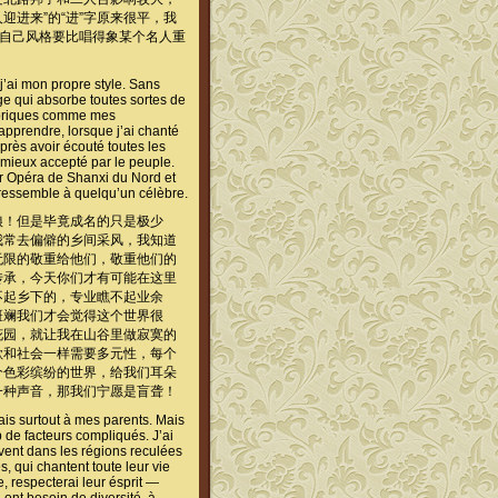
迎进来”的“进”字原来很平，我
出自己风格要比唱得象某个名人重
 j’ai mon propre style. Sans
ge qui absorbe toutes sortes de
okloriques comme mes
 apprendre, lorsque j’ai chanté
après avoir écouté toutes les
 mieux accepté par le peuple.
ar Opéra de Shanxi du Nord et
 ressemble à quelqu’un célèbre.
娘！但是毕竟成名的只是极少
我常去偏僻的乡间采风，我知道
无限的敬重给他们，敬重他们的
传承，今天你们才有可能在这里
不起乡下的，专业瞧不起业余
斑斓我们才会觉得这个世界很
花园，就让我在山谷里做寂寞的
歌和社会一样需要多元性，每个
个色彩缤纷的世界，给我们耳朵
一种声音，那我们宁愿是盲聋！
ais surtout à mes parents. Mais
 de facteurs compliqués. J’ai
ent dans les régions reculées
s, qui chantent toute leur vie
, respecterai leur ésprit —