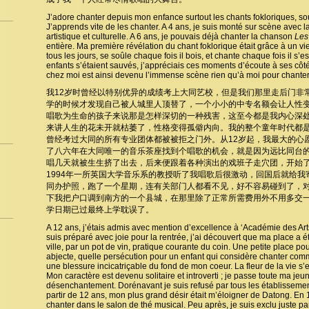
J’adore chanter depuis mon enfance surtout les chants fokloriques, so
J’apprends vite de les chanter. A 4 ans, je suis monté sur scène avec
artistique et culturelle. A 6 ans, je pouvais déjà chanter la chanson
Les
entière. Ma première révélation du chant foklorique était grâce à un vie
tous les jours, se soûle chaque fois il bois, et chante chaque fois il s’
enfants s’étaient sauvés, j’appréciais ces moments d’écoute à ses côt
chez moi est ainsi devenu l’immense scène rien qu’à moi pour chanter
我12岁时曾经以特别优异的成绩考上大同艺校，但是我们那里走后门非
学的时候才发现自己被人城里人顶替了，一个小小的中专名额会让人性
唱歌为生命的孩子来说那是怎样深切的一种残害，这至今都是我内心深
来讲人生的花未开就枯萎了，性格变得孤僻内向。我的整个童年时代都
曾经考过大同的所有专业团体都被被拒之门外。从12岁起，我最大的心
了八六年在大同唯一的音乐茶座找到个唱歌的机会，就是因为远比同台
唱几天就被生生挤了出去，后来便跟着各种演出的戏班子走穴团，开始了
1994年一所英国大学音乐系的教授听了我唱歌后很激动，回国后就给
同办护照，跑了一个星期，连有关部门人都看不见，好不容易碰到了，
下我把户口调到南方的一个县城，在那里除了正常所需费用外不用多交
学日期已过最终上学耽误了。
A 12 ans, j’étais admis avec mention d’excellence à ‘Académie des Ar
suis préparé avec joie pour la rentrée, j’ai découvert que ma place a 
ville, par un pot de vin, pratique courante du coin. Une petite place pou
abjecte, quelle persécution pour un enfant qui considère chanter comme
une blessure incicatriçable du fond de mon coeur. La fleur de la vie s’
Mon caractère est devenu solitaire et introverti ; je passe toute ma je
désenchantement. Dorénavant je suis refusé par tous les établissemen
partir de 12 ans, mon plus grand désir était m’éloigner de Datong. En 1
chanter dans le salon de thé musical. Peu après, je suis exclu juste pa