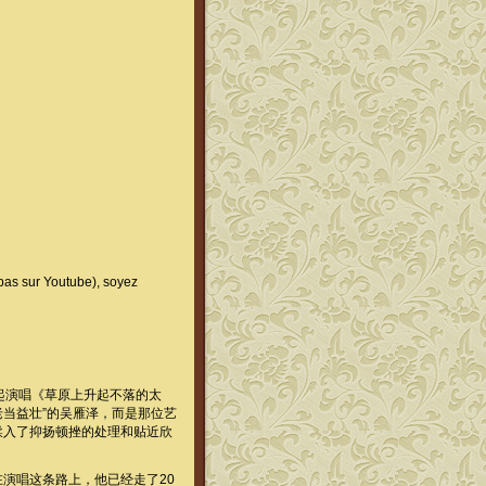
 pas sur Youtube), soyez
起演唱《草原上升起不落的太
老当益壮”的吴雁泽，而是那位艺
糅入了抑扬顿挫的处理和贴近欣
演唱这条路上，他已经走了20