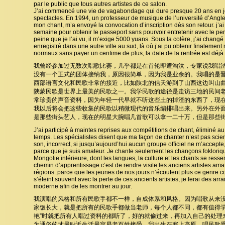
par le public que tous autres artistes de ce salon.
J’ai commencé une vie de vagabondage qui dure presque 20 ans en j
spectacles. En 1994, un professeur de musique de l’université d’Angle
mon chant, m’a envoyé la convocation d’inscription dès son retour. j’
semaine pour obtenir le passeport sans pourvoir entretenir avec le pe
peine que je l’ai vu, il m’exige 5000 yuans. Sous la colère, j’ai changé l’
enregistré dans une autre ville au sud, là où j’ai pu obtenir finalement
normaux sans payer un centime de plus, la date de la rentrée est déjà
我曾经参加过无数次唱歌比赛，几乎都是在首轮即遭淘汰，专家说我唱
没有一个正式的团体接纳我，原因很简单，因为我是业余的。我唱的是
西部语言文化和民歌非常的接近，比如陕北的信天游到了山西这边叫山
陕蒙民歌是世界上最美的民歌之一。我学民歌的途径是走访三地的民间
常珍贵的声音资料，因为年轻一代早就不听这些土的掉渣的东西了，现
我以后将会把这些收集的民歌以稍微现代的音乐编排唱出来。另外在外
是那些街头艺人，现在的明星大腕唱几首歌可以拿一二十万，但是那些
J’ai participé à maintes reprises aux compétitions de chant, éliminé au
temps. Les spécialistes disent que ma façon de chanter n’est pas scient
son, incorrect, si jusqu’aujourd’hui aucun groupe officiel ne m’accepte
parce que je suis amateur. Je chante seulement les chançons fokloriq
Mongolie intérieure, dont les langues, la culture et les chants se res
chemin d’apprentissage c’est de rendre visite les anciens artistes ama
régions..parce que les jeunes de nos jours n’écoutent plus ce genre 
s’éteint souvent avec la perte de ces ancients artistes, je ferai des a
moderne afin de les montrer au jour.
我演唱的风格和所有民歌手都不一样，自成体系和风格。因为唱歌从来
家饭长大，就是把所有的民歌手都做当老师，每个人都不同，都有值得学
艳”时就把所有人唱过资料的都听了，好的就偷过来，再加入自己的处理
为通俗的才最贴近生活最容易老百姓接受。我出生在塞上高原，唱民歌