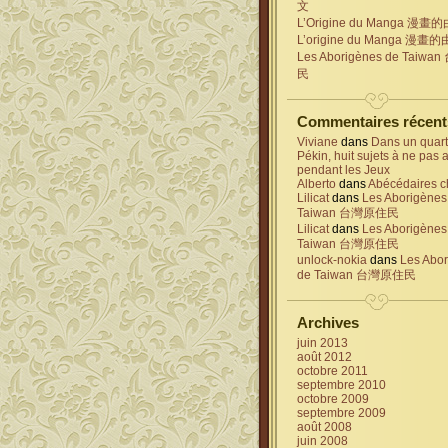
文
L’Origine du Manga 漫畫
L’origine du Manga 漫畫
Les Aborigènes de Taiw
民
Commentaires récent
Viviane
dans
Dans un quart
Pékin, huit sujets à ne pas 
pendant les Jeux
Alberto
dans
Abécédaires c
Lilicat
dans
Les Aborigènes
Taiwan 台灣原住民
Lilicat
dans
Les Aborigènes
Taiwan 台灣原住民
unlock-nokia
dans
Les Abo
de Taiwan 台灣原住民
Archives
juin 2013
août 2012
octobre 2011
septembre 2010
octobre 2009
septembre 2009
août 2008
juin 2008