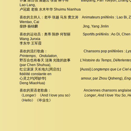
齐豫 陈百强 潘越云 张蔷 林子祥 Baiqiang, Pan Yueyun, Zhang Qiang, L
Lao Lang,
卢冠庭 老狼 水木年华 Shuimu Nianhua
喜欢的主持人：老毕 张越 马东 窦文涛 Animateurs préférés : Lao Bi, Zha
Wentao, Cai
柴静 杨锦麟 Jing, Yang Jinlin
喜欢的运动员：奥蒂 陈静 何智丽 Sportifs préférés : Ao Di, Chen Jing, 
Wang Junxia
李东华 王军霞
喜欢的流行歌曲： Chansons pop préférées :
Lys
Printemps
,
Ondulation
,
野百合也有春天 涟漪 光陰的故事
L’Histoire du Temps
,
Déferlentes
(par Chen Shuhua),
红尘滚滚 天长地久[周启生] [Aussi]
Longtemps que Le Ciel e
fidélité constante en
心灵之约[邓妙华] amour, par Zhou Qisheng),
Eng
Deng MiaoHua)
喜欢的英语老歌曲： Anciennes chansons anglaises fav
《Longer》《And I love you so》
Longer
,
And I love You So
,
He
《Hello》《毕业生》