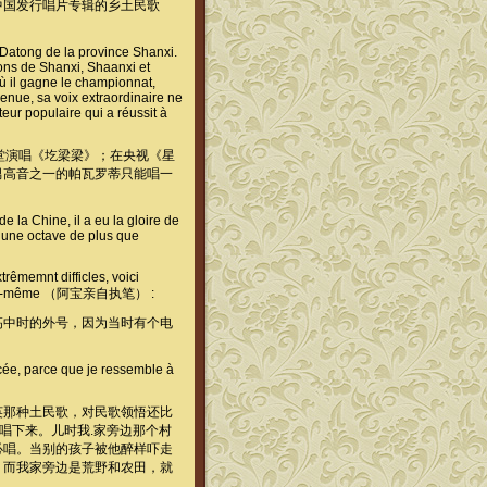
中国发行唱片专辑的乡土民歌
 Datong de la province Shanxi.
ions de Shanxi, Shaanxi et
où il gagne le championnat,
enue, sa voix extraordinaire ne
teur populaire qui a réussit à
堂演唱《圪梁梁》；在央视《星
男高音之一的帕瓦罗蒂只能唱一
 la Chine, il a eu la gloire de
t une octave de plus que
trêmemnt difficles, voici
A Bao lui-même （阿宝亲自执笔） :
高中时的外号，因为当时有个电
ée, parce que je ressemble à
英那种土民歌，对民歌领悟还比
唱下来。儿时我.家旁边那个村
必唱。当别的孩子被他醉样吓走
。而我家旁边是荒野和农田，就