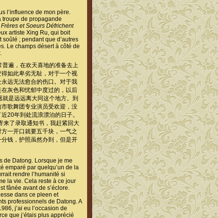
us l’influence de mon père.
 la troupe de propagande
 Frères et Soeurs Défrichent
ux artiste Xing Ru, qui boit
est soûlé ; pendant que d’autres
és. Le champs désert à côté de
.
常普遍，在欢天喜地的准备去上
变得如此卑劣无耻，对于一个视
处永远无法愈合的伤口。对于我
是在灰色和忧郁中度过的，以后
愿就是远远离大同这个地方。到
的市歌舞团专业演员受欢迎，没
近20年到处流浪漂泊的日子。
我寄来了录取通知书，我赶紧回大
对方一开口就要五千块，一气之
一分钱，护照虽然办到，但是开
ts de Datong. Lorsque je me
été emparé par quelqu’un de la
rrait rendre l’humanité si
 la vie. Cela reste à ce jour
est fânée avant de s’éclore.
unesse dans ce pleen et
ts professionnels de Datong. A
986, j’ai eu l’occasion de
rce que j’étais plus apprécié