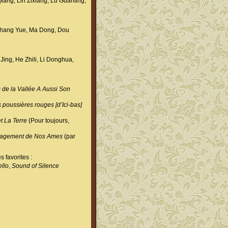
in Zixiang, Lu Guanting,
ng Yue, Ma Dong, Dou
He Zhili, Li Donghua,
 de la Vallée A Aussi Son
 poussières rouges [d’Ici-bas]
t La Terre
(Pour toujours,
agement de Nos Ames
(par
orites :
llo
,
Sound of Silence