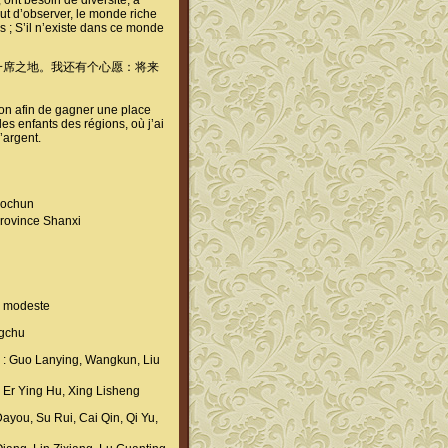
 ont besoin de diversité, à
ut d’observer, le monde riche
ns ; S’il n’existe dans ce monde
一席之地。我还有个心愿：将来
tion afin de gagner une place
es enfants des régions, où j’ai
l’argent.
hun
nce Shanxi
modeste
gchu
o Lanying, Wangkun, Liu
Ying Hu, Xing Lisheng
Su Rui, Cai Qin, Qi Yu,